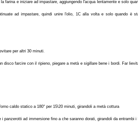
ire la farina e iniziare ad impastare, aggiungendo l'acqua lentamente e solo qua
ontinuate ad impastare, quindi unire l'olio, 1C alla volta e solo quando è st
vitare per altri 30 minuti.
disco farcire con il ripieno, piegare a metà e sigillare bene i bordi. Far lievit
a forno caldo statico a 180° per 15\20 minuti, girandoli a metà cottura
re i panzerotti ad immersione fino a che saranno dorati, girandoli da entrambi i l