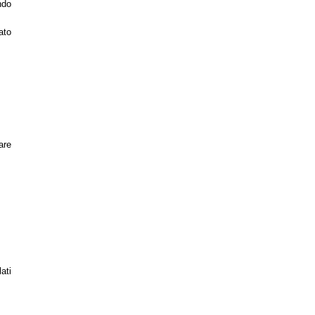
ndo
ato
are
ati