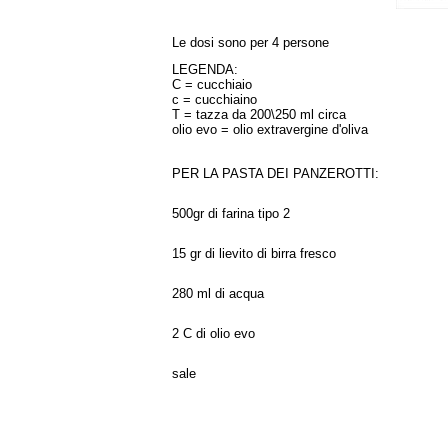
Le dosi sono per 4 persone
LEGENDA:
C = cucchiaio
c = cucchiaino
T = tazza da 200\250 ml circa
olio evo = olio extravergine d'oliva
PER LA PASTA DEI PANZEROTTI:
500gr di farina tipo 2
15 gr di lievito di birra fresco
280 ml di acqua
2 C di olio evo
sale