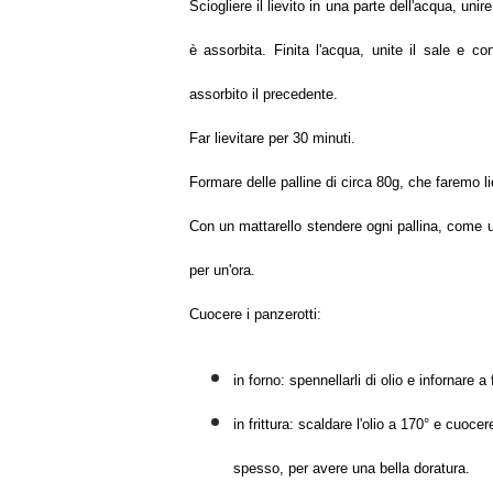
Sciogliere il lievito in una parte dell'acqua, un
è assorbita. Finita l'acqua, unite il sale e c
assorbito il precedente.
Far lievitare per 30 minuti.
Formare delle palline di circa 80g, che faremo lie
Con un mattarello stendere ogni pallina, come un 
per un'ora.
Cuocere i panzerotti:
in forno: spennellarli di olio e infornare 
in frittura: scaldare l'olio a 170° e cuoce
spesso, per avere una bella doratura.