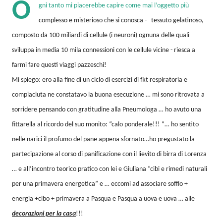
O
gni tanto mi piacerebbe capire come mai l’oggetto più
complesso e misterioso che si conosca - tessuto gelatinoso,
composto da 100 miliardi di cellule (i neuroni) ognuna delle quali
sviluppa in media 10 mila connessioni con le cellule vicine - riesca a
farmi fare questi viaggi pazzeschi!
Mi spiego: ero alla fine di un ciclo di esercizi di fkt respiratoria e
compiaciuta ne constatavo la buona esecuzione … mi sono ritrovata a
sorridere pensando con gratitudine alla Pneumologa … ho avuto una
fittarella al ricordo del suo monito: “calo ponderale!!! “… ho sentito
nelle narici il profumo del pane appena sfornato…ho pregustato la
partecipazione al corso di panificazione con il lievito di birra di Lorenza
… e all’incontro teorico pratico con lei e Giuliana “cibi e rimedi naturali
per una primavera energetica” e … eccomi ad associare soffio +
energia +cibo + primavera a Pasqua e Pasqua a uova e uova … alle
decorazioni per la casa
!!!