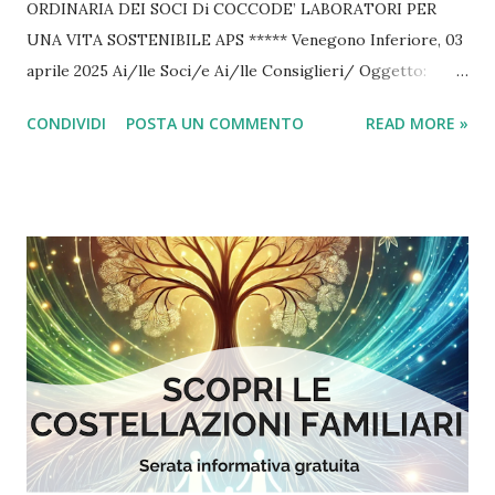
ORDINARIA DEI SOCI Di COCCODE’ LABORATORI PER
UNA VITA SOSTENIBILE APS ***** Venegono Inferiore, 03
aprile 2025 Ai/lle Soci/e Ai/lle Consiglieri/ Oggetto:
Convocazione dell’Assemblea ordinaria dei soci di Coccodè
CONDIVIDI
POSTA UN COMMENTO
READ MORE »
Laboratori per una vita sostenibile aps Il giorno 14 aprile
2025 alle ore 20.30 in prima convocazione e il giorno 14
aprile 2025 alle ore 21.00 in seconda convocazione è
convocata l’Assemblea ordinaria dei soci al fine di deliberare
sul seguente ordine del giorno: 1. Presentazione ed
approvazione del bilancio / rendiconto economico-
finanziario consuntivo anno 2024 2. Presentazione ed
approvazione del programma e del bilancio preventivo
anno 2025 3. Presentazione programma attività 2025\2026
L’assemblea si svolgerà presso la sede associativa in via
Manzoni 84 b a Venegono Inferiore. E’ altresì possibile
partecipare in via telematica, così come previsto dallo