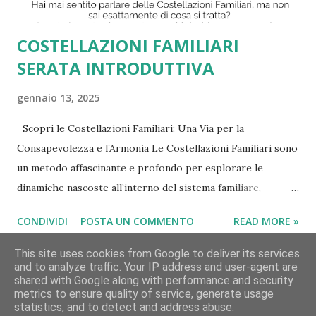
Statuto Associativo, attraverso la piattaforma Meet al link
https://meet.g...
COSTELLAZIONI FAMILIARI
SERATA INTRODUTTIVA
gennaio 13, 2025
Scopri le Costellazioni Familiari: Una Via per la
Consapevolezza e l’Armonia Le Costellazioni Familiari sono
un metodo affascinante e profondo per esplorare le
dinamiche nascoste all’interno del sistema familiare,
aiutandoci a comprendere e sciogliere quei blocchi che
CONDIVIDI
POSTA UN COMMENTO
READ MORE »
spesso limitano il nostro benessere e la nostra crescita
personale. Ma cosa sono esattamente? E come possono
This site uses cookies from Google to deliver its services
aiutare le persone? Una serata informativa gratuita per
and to analyze traffic. Your IP address and user-agent are
shared with Google along with performance and security
scoprire di più Per tutti coloro che sono curiosi di
metrics to ensure quality of service, generate usage
Powered by Blogger
conoscere questo metodo ma non sanno bene di cosa si
statistics, and to detect and address abuse.