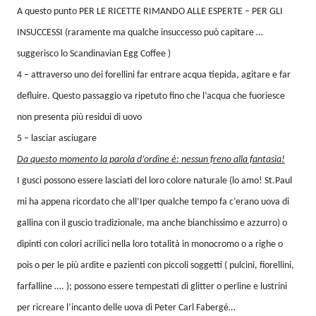
A questo punto PER LE RICETTE RIMANDO ALLE ESPERTE – PER GLI
INSUCCESSI (raramente ma qualche insuccesso può capitare …
suggerisco lo Scandinavian Egg Coffee )
4 – attraverso uno dei forellini far entrare acqua tiepida, agitare e far
defluire. Questo passaggio va ripetuto fino che l’acqua che fuoriesce
non presenta più residui di uovo
5 – lasciar asciugare
Da questo momento la parola d’ordine è: nessun freno alla fantasia!
I gusci possono essere lasciati del loro colore naturale (lo amo! St.Paul
mi ha appena ricordato che all’Iper qualche tempo fa c’erano uova di
gallina con il guscio tradizionale, ma anche bianchissimo e azzurro) o
dipinti con colori acrilici nella loro totalità in monocromo o a righe o
pois o per le più ardite e pazienti con piccoli soggetti ( pulcini, fiorellini,
farfalline …. ); possono essere tempestati di glitter o perline e lustrini
per ricreare l’incanto delle uova di Peter Carl Fabergé…