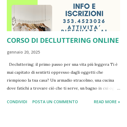
CORSO DI DECLUTTERING ONLINE
gennaio 20, 2025
Decluttering: il primo passo per una vita più leggera Ti è
mai capitato di sentirti oppresso dagli oggetti che
riempiono la tua casa? Un armadio stracolmo, una cucina
dove fatichi a trovare ciò che ti serve, un bagno in cui ogni
cassetto trabocca di prodotti dimenticati. Il disordine non è
CONDIVIDI
POSTA UN COMMENTO
READ MORE »
solo un problema estetico: è qualcosa che può influire
profondamente sul tuo benessere mentale ed emotivo.
Perché il decluttering è importante? Liberarsi del