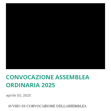
superfluo non è solo questione di spazio. Gli oggetti che
accumuliamo spesso portano con sé emozioni, ricordi, o
l’illusione che “prima o poi potrebbero servire”. Ma ciò che
tengono bloccato non è il loro valore intrinseco, bensì il
loro peso emotivo. Il decluttering è un processo che va
oltre il semplice riordino: è un atto di cura verso di sé.
Significa scegliere di circondarti solo di ciò che ha un
significato reale per te, lasciando andare il resto per fare
spazio a energia nuova e vitalità. I benefici del decluttering:
Serenità menta...
CONVOCAZIONE ASSEMBLEA
ORDINARIA 2025
aprile 03, 2025
AVVISO DI CONVOCAZIONE DELL’ASSEMBLEA