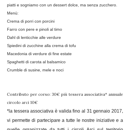
piatti e sogniamo con un dessert dolce, ma senza zucchero.
Menù:
C
rema di porri
con porcini
F
arro con pe
r
e e pinoli al timo
Dahl di lenticchie alle verdure
Spiedini di zucchine alla c
rema di to
fu
Macedonia di verdure di fine
estate
S
paghetti di carota
al balsamico
Crumb
le di susine, mele e noci
Contributo per corso: 30€ più tessera associativa* annuale
circolo arci 10€
*la tessera associativa è valida fino al 31 gennaio 2017,
vi permette di partecipare a tutte le nostre iniziative e a
quelle organizzate da tutti i circoli Arci sul territorio