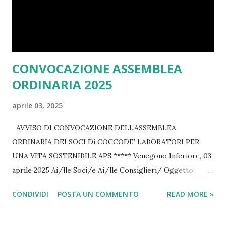
significato reale per te, lasciando andare il resto per fare
spazio a energia nuova e vitalità. I benefici del decluttering:
Serenità menta...
CONVOCAZIONE ASSEMBLEA
ORDINARIA 2025
aprile 03, 2025
AVVISO DI CONVOCAZIONE DELL’ASSEMBLEA
ORDINARIA DEI SOCI Di COCCODE’ LABORATORI PER
UNA VITA SOSTENIBILE APS ***** Venegono Inferiore, 03
aprile 2025 Ai/lle Soci/e Ai/lle Consiglieri/ Oggetto:
Convocazione dell’Assemblea ordinaria dei soci di Coccodè
CONDIVIDI
POSTA UN COMMENTO
READ MORE »
Laboratori per una vita sostenibile aps Il giorno 14 aprile
2025 alle ore 20.30 in prima convocazione e il giorno 14