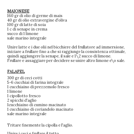
MAIONESE
160 gr di olio di germe di mais
40 gr di olio extravergine d'oliva
100 gr di latte di soia
1 c di senape in crema
succo di 1 limone
sale marino integrale
Unire latte e i due olii nel bicchiere del frullatore ad immersione,
iniziare a frullare fino a che si raggiunge la consistenza ottimale,
quindi aggiungere la senape, il sale e 1\2 succo di limone.
Frullare e assaggiare per decidere se unire altro limone e\o sale.
FALAFEL
300 gr di ceci cotti
5-6 cucchiai di farina integrale
1 cucchiaino di prezzemolo fresco
1 limone
1 cipollotto fresco
2 spicchi d'aglio
1cucchiaino di cumino macinato
1 cucchiaino di coriandolo macinato
sale marino integrale
Tritare finemente la cipolla e l'aglio.
Unire i ceci e frullare il tutto.