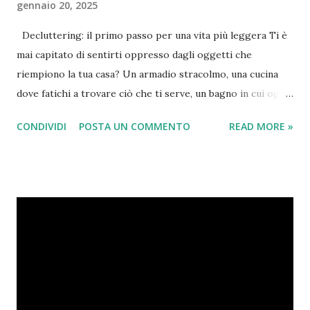
gennaio 20, 2025
Decluttering: il primo passo per una vita più leggera Ti è
mai capitato di sentirti oppresso dagli oggetti che
riempiono la tua casa? Un armadio stracolmo, una cucina
dove fatichi a trovare ciò che ti serve, un bagno in cui ogni
cassetto trabocca di prodotti dimenticati. Il disordine non è
CONDIVIDI
POSTA UN COMMENTO
READ MORE »
solo un problema estetico: è qualcosa che può influire
profondamente sul tuo benessere mentale ed emotivo.
Perché il decluttering è importante? Liberarsi del
superfluo non è solo questione di spazio. Gli oggetti che
accumuliamo spesso portano con sé emozioni, ricordi, o
l’illusione che “prima o poi potrebbero servire”. Ma ciò che
tengono bloccato non è il loro valore intrinseco, bensì il
loro peso emotivo. Il decluttering è un processo che va
oltre il semplice riordino: è un atto di cura verso di sé.
Significa scegliere di circondarti solo di ciò che ha un