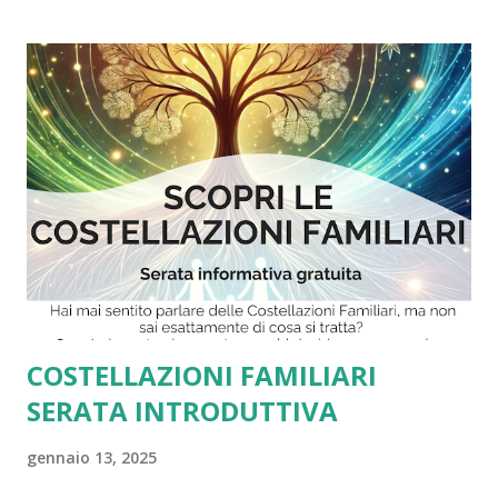
aprile 2025 alle ore 21.00 in seconda convocazione è
convocata l’Assemblea ordinaria dei soci al fine di deliberare
sul seguente ordine del giorno: 1. Presentazione ed
approvazione del bilancio / rendiconto economico-
finanziario consuntivo anno 2024 2. Presentazione ed
approvazione del programma e del bilancio preventivo
anno 2025 3. Presentazione programma attività 2025\2026
L’assemblea si svolgerà presso la sede associativa in via
Manzoni 84 b a Venegono Inferiore. E’ altresì possibile
partecipare in via telematica, così come previsto dallo
Statuto Associativo, attraverso la piattaforma Meet al link
https://meet.g...
COSTELLAZIONI FAMILIARI
SERATA INTRODUTTIVA
gennaio 13, 2025