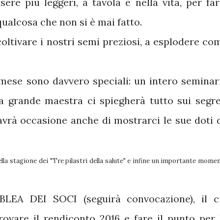
ere più leggeri, a tavola e nella vita, per far
qualcosa che non si è mai fatto.
oltivare i nostri semi preziosi, a esplodere co
mese sono davvero speciali: un intero seminar
na grande maestra ci spiegherà tutto sui segre
 avrà occasione anche di mostrarci le sue doti 
ella stagione dei "Tre pilastri della salute" e infine un importante mome
MBLEA DEI SOCI (seguirà convocazione),
il c
rovare il rendiconto 2016 e fare il punto per 