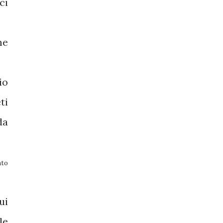
ci
me
io
ti
da
nto
ui
le