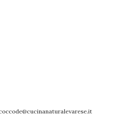
i coccode@cucinanaturalevare
se.it