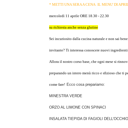
* METTI UNA SERA A CENA: IL MENU' DI APRI
mercoledì 11 aprile ORE 18.30 - 22.30
su richiesta anche senza glutine
Sei incuriosito dalla cucina naturale e non sai bene
invitante? Ti interessa conoscere nuovi ingredienti
Allora il nostro corso base, che ogni mese si rinnov
preparando un intero menù ricco e sfizioso che ti pe
come fare!
Ecco cosa prepariamo:
MINESTRA VERDE
ORZO AL LIMONE CON SPINACI
INSALATA TIEPIDA DI FAGIOLI DELL'OCCHI