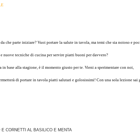
LE
 da che parte iniziare? Vuoi portare la salute in tavola, ma temi che sia noioso e po
 e nuove tecniche di cucina per servire piatti buoni per davvero?
a in base alla stagione, è il momento giusto per te. Vieni a sperimentare con noi,
rmetterà di portare in tavola piatti salutari e golosissimi! Con una sola lezione sai 
O E CORNETTI AL BASILICO E MENTA